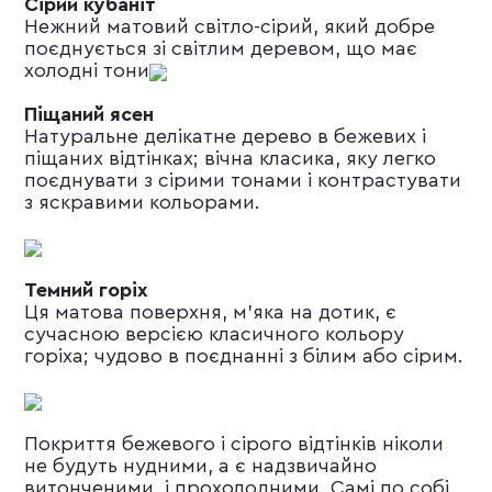
Сірий кубаніт
Hежний матовий світло-сірий, який добре
поєднується зі світлим деревом, що має
холодні тони
Піщаний ясен
Hатуральне делікатне дерево в бежевих і
піщаних відтінках; вічна класика, яку легко
поєднувати з сірими тонами і контрастувати
з яскравими кольорами.
Темний горіх
Ця матова поверхня, м'яка на дотик, є
сучасною версією класичного кольору
горіха; чудово в поєднанні з білим або сірим.
Покриття бежевого і сірого відтінків ніколи
не будуть нудними, а є надзвичайно
витонченими, і прохолодними. Самі по собі