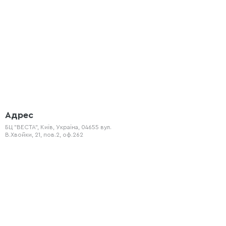
Адрес
БЦ "ВЕСТА", Київ, Україна, 04655 вул.
В.Хвойки, 21, пов.2, оф.262
Розсилка:
E-mail:
Підписуйтесь на розсилку
studio@intspace.com.ua
компанії Розумний простир, і
отримуйте всі оновлення,
інформацію про нові
Телефон
продукти та знижки.
+38 (066) 720 - 77 - 08