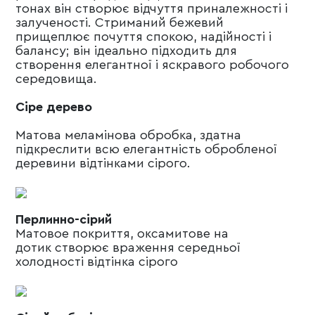
тонах він створює відчуття приналежності і
залученості. Стриманий бежевий
прищеплює почуття спокою, надійності і
балансу; він ідеально підходить для
створення елегантної і яскравого робочого
середовища.
Сіре дерево
Mатова меламінова обробка, здатна
підкреслити всю елегантність обробленої
деревини відтінками сірого.
Перлинно-сірий
Mатовое покриття, оксамитове на
дотик створює враження середньої
холодності відтінка сірого