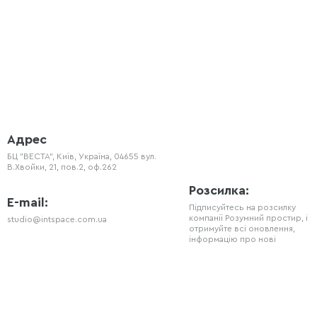
Адрес
БЦ "ВЕСТА", Київ, Україна, 04655 вул.
В.Хвойки, 21, пов.2, оф.262
Розсилка:
E-mail:
Підписуйтесь на розсилку
компанії Розумний простир, і
studio@intspace.com.ua
отримуйте всі оновлення,
інформацію про нові
продукти та знижки.
Телефон
+38 (066) 720 - 77 - 08
Соц мережі