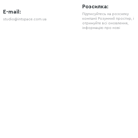
Розсилка:
E-mail:
Підписуйтесь на розсилку
компанії Розумний простир, і
studio@intspace.com.ua
отримуйте всі оновлення,
інформацію про нові
продукти та знижки.
Телефон
+38 (066) 720 - 77 - 08
Соц мережі
За нами ви також можете слідкувати
в наших соціальних мережах: