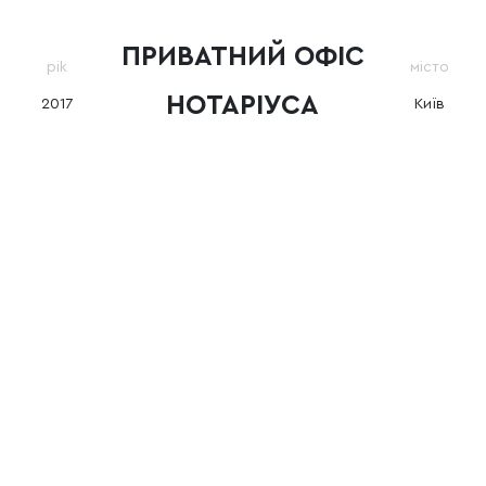
ПРИВАТНИЙ ОФІС
рik
мiсто
НОТАРІУСА
2017
Київ