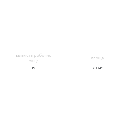
кiлькiсть робочих
площа
мiсць
2
12
70 м