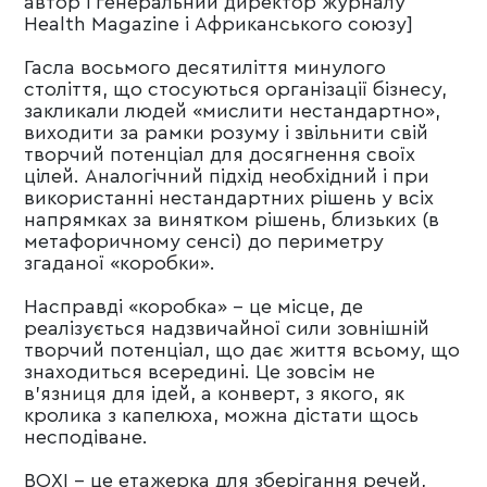
автор і генеральний директор журналу
Health Magazine і Африканського союзу]
Гасла восьмого десятиліття минулого
століття, що стосуються організації бізнесу,
закликали людей «мислити нестандартно»,
виходити за рамки розуму і звільнити свій
творчий потенціал для досягнення своїх
цілей. Аналогічний підхід необхідний і при
використанні нестандартних рішень у всіх
напрямках за винятком рішень, близьких (в
метафоричному сенсі) до периметру
згаданої «коробки».
Насправді «коробка» - це місце, де
реалізується надзвичайної сили зовнішній
творчий потенціал, що дає життя всьому, що
знаходиться всередині. Це зовсім не
в'язниця для ідей, а конверт, з якого, як
кролика з капелюха, можна дістати щось
несподіване.
BOXI - це етажерка для зберігання речей,