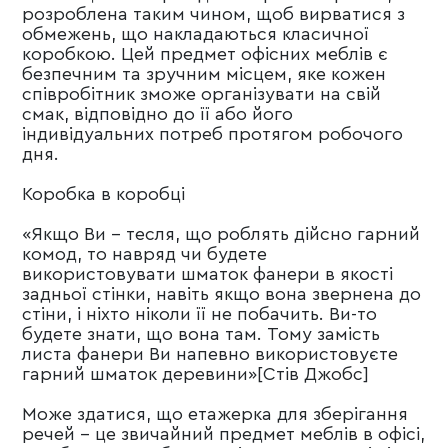
розроблена таким чином, щоб вирватися з
обмежень, що накладаються класичної
коробкою. Цей предмет офісних меблів є
безпечним та зручним місцем, яке кожен
співробітник зможе організувати на свій
смак, відповідно до її або його
індивідуальних потреб протягом робочого
дня.
Коробка в коробці
«Якщо Ви - тесля, що роблять дійсно гарний
комод, то навряд чи будете
використовувати шматок фанери в якості
задньої стінки, навіть якщо вона звернена до
стіни, і ніхто ніколи її не побачить. Ви-то
будете знати, що вона там. Тому замість
листа фанери Ви напевно використовуєте
гарний шматок деревини»[Стів Джобс]
Може здатися, що етажерка для зберігання
речей - це звичайний предмет меблів в офісі,