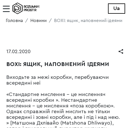
Ua
Головна
Новини
BOXI: ящик, наповнений ідеями
17.02.2020
BOXI: ЯЩИК, НАПОВНЕНИЙ ІДЕЯМИ
Виходьте за межі коробки, перебуваючи
всередині неї
«Стандартне мислення - це мислення«
всередині коробки ». Нестандартне
мислення - це мислення «поза коробкою».
Однак справжній геній мислить не тільки
всередині і зовні коробки, але і під і над нею.
» [Матшона Дхлівайо (Matshona Dhliwayo),