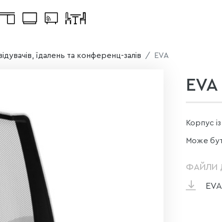
двідувачів, їдалень та конференц-залів
EVA
EVA
Корпус із
Може бути
ФАЙЛИ 
EVA