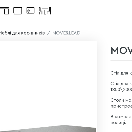
Меблі для керівників
MOVE&LEAD
MOV
Стіл для 
Стіл для
1800\200
Столи мо
пристроє
В комплек
полиці.