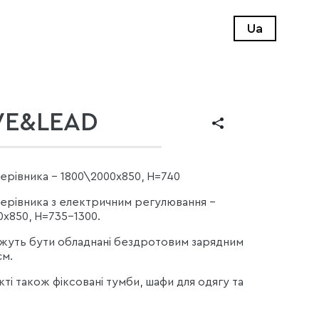
Ua
E&LEAD
керівника - 1800\2000x850, H=740
 керівника з електричним регулювання -
0x850, H=735-1300.
жуть бути обладнані бездротовим зарядним
м.
ті також фіксовані тумби, шафи для одягу та