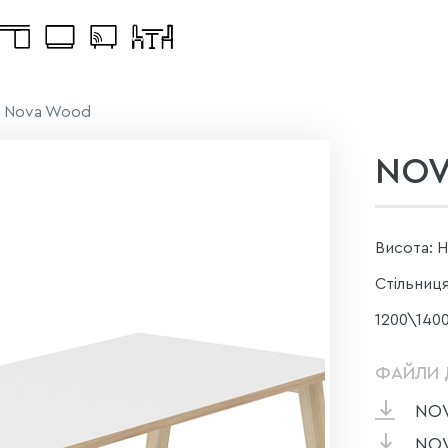
Nova Wood
NO
Висота: 
Стільниця
1200\140
ФАЙЛИ 
NO
NO