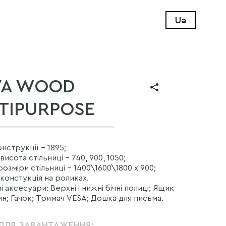
Ua
VA WOOD
TIPURPOSE
нструкції - 1895;
исота стільниці - 740, 900, 1050;
озміри стільниці - 1400\1600\1800 х 900;
констукція на роликах.
 аксесуари: Верхні і нижні бічні полиці; Ящик
ин; Гачок; Тримач VESA; Дошка для письма.
ДЛЯ ЗАВАНТАЖЕННЯ: