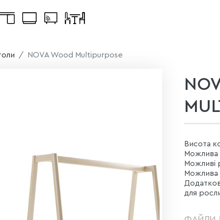
толи
NOVA Wood Multipurpose
NO
MUL
Висота ко
Можлива в
Можливі р
Можлива 
Додаткові
для росл
ФАЙЛИ 