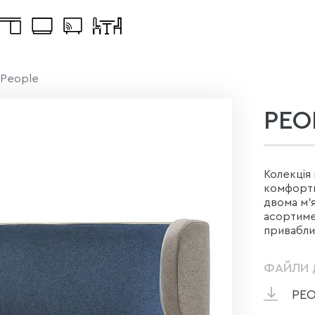
People
PEO
Колекція 
комфортн
двома м'
асортиме
привабли
ФАЙЛИ 
PEO