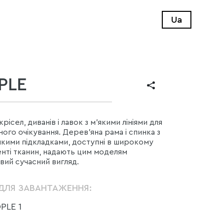
Ua
PLE
крісел, диванів і лавок з м'якими лініями для
ого очікування. Дерев'яна рама і спинка з
якими підкладками, доступні в широкому
нті тканин, надають цим моделям
вий сучасний вигляд.
ДЛЯ ЗАВАНТАЖЕННЯ:
PLE 1