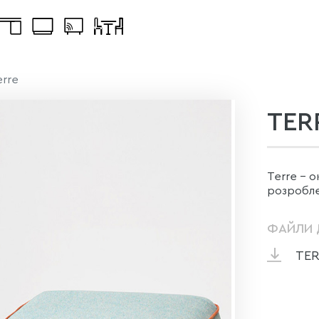
erre
TER
Terre - о
розробле
ФАЙЛИ 
TER