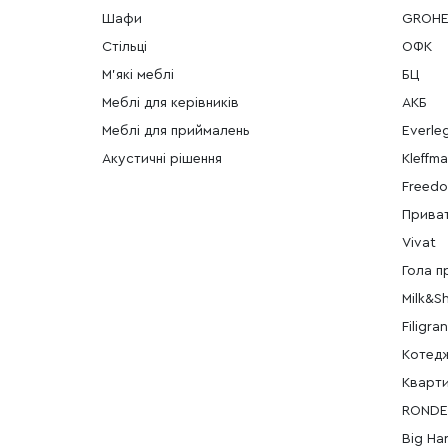
Шафи
GROH
Стільці
ОФК
М'які меблі
БЦ
Меблі для керівників
АКБ
Меблі для приймалень
Everle
Акустичні рішення
Kleffm
Freedo
Приват
Vivat
Гола п
Milk&S
Filigran
Котед
Кварт
ROND
Big Ha