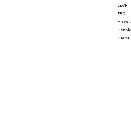
LEONI
ERC
Masnavi
Monbl
Masnav