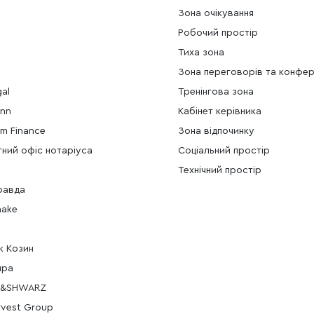
E
Зона очікування
Робочий простір
Тиха зона
Зона переговорів та конфер
gal
Тренінгова зона
ann
Кабінет керівника
m Finance
Зона відпочинку
ний офіс нотаріуса
Соціальний простір
Технічний простір
равда
hake
ж Козин
ира
E&SHWARZ
rvest Group